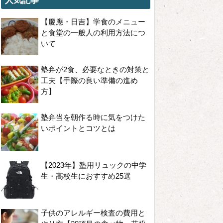
人気記事
【慶應・日吉】学食のメニュー
と食堂の一般人の利用方法につ
いて
塾弁が2食、必要なときの対策と
工夫【手際の良い準備の進め
方】
塾弁当を朝作る時に気をつけた
いポイントとコツとは
【2023年】塾用リュックの中学
生・高校生におすすめ25選
子供のアレルギー検査の費用と