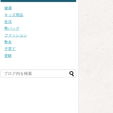
健康
キッズ用品
生活
塾バッグ
ファッション
塾弁
子育て
受験