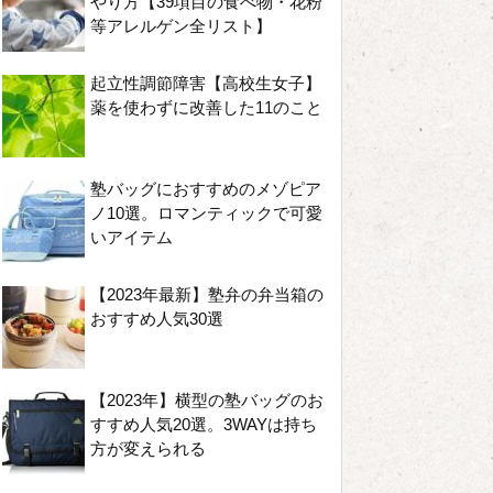
やり方【39項目の食べ物・花粉
等アレルゲン全リスト】
起立性調節障害【高校生女子】
薬を使わずに改善した11のこと
塾バッグにおすすめのメゾピア
ノ10選。ロマンティックで可愛
いアイテム
【2023年最新】塾弁の弁当箱の
おすすめ人気30選
【2023年】横型の塾バッグのお
すすめ人気20選。3WAYは持ち
方が変えられる