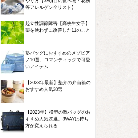
やり方【39項目の食べ物・花粉
等アレルゲン全リスト】
起立性調節障害【高校生女子】
薬を使わずに改善した11のこと
塾バッグにおすすめのメゾピア
ノ10選。ロマンティックで可愛
いアイテム
【2023年最新】塾弁の弁当箱の
おすすめ人気30選
【2023年】横型の塾バッグのお
すすめ人気20選。3WAYは持ち
方が変えられる