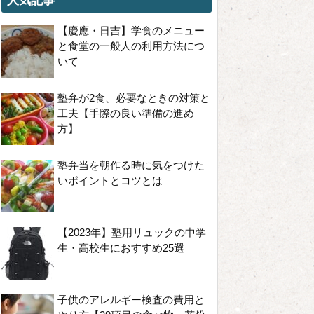
人気記事
【慶應・日吉】学食のメニュー
と食堂の一般人の利用方法につ
いて
塾弁が2食、必要なときの対策と
工夫【手際の良い準備の進め
方】
塾弁当を朝作る時に気をつけた
いポイントとコツとは
【2023年】塾用リュックの中学
生・高校生におすすめ25選
子供のアレルギー検査の費用と